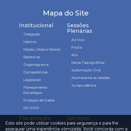
Mapa do Site
Institucional
Sessões
Plenárias
Colegiado
Ao Vivo
História
Pauta
Missão, Visão e Valores
Ata
Relatorias
Notas Taquigráficas
Organograma
Sustentação Oral
Competências
Acompanhe as Sessões
Legislação
Jurisprudência
Planejamento
Estratégico
Proteção de Dados
ISO 9001
Fiscalização
Serviços
Este site pode utilizar cookies para segurança e para lhe
Relatórios anuais de
Carta de Serviços ao
assegurar uma experiência otimizada. Você concorda com a