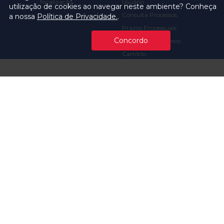
fiscalização
Usuário
utilização de cookies ao navegar neste ambiente? Conheça
Consulta Processos
a nossa
Política de Privacidade.
.
Prazos Processuais
Concordo
Protocolo Eletrônico
Cartório
Emissão de Certidões /
Atestados
Ofícios e Intimações
Multas e
Procedimentos
Ouvidoria
Transparência
Visite o TCMSP
Licitações TCMSP
Agende sua Visita
Acesso à Informação
Solicitação de dados
Contrato e Afins
Execução
Orçamentária e