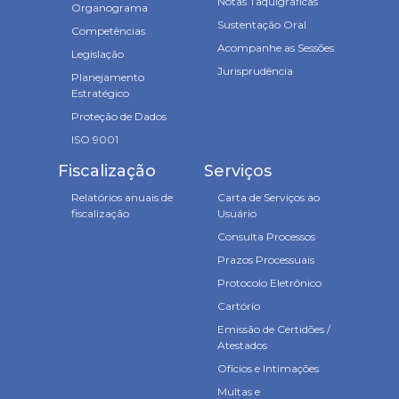
Notas Taquigráficas
Organograma
Sustentação Oral
Competências
Acompanhe as Sessões
Legislação
Jurisprudência
Planejamento
Estratégico
Proteção de Dados
ISO 9001
Fiscalização
Serviços
Relatórios anuais de
Carta de Serviços ao
fiscalização
Usuário
Consulta Processos
Prazos Processuais
Protocolo Eletrônico
Cartório
Emissão de Certidões /
Atestados
Ofícios e Intimações
Multas e