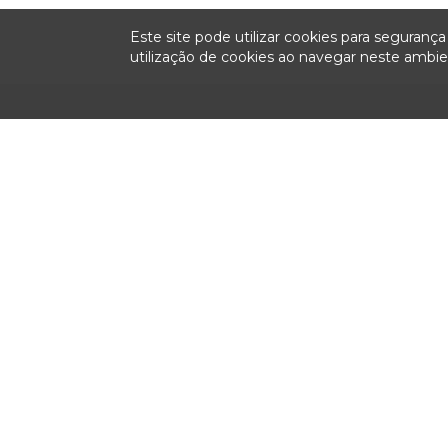
Este site pode utilizar cookies para seguran
utilização de cookies ao navegar neste amb
Institucional
Sessões
Fiscalizaç
Plenárias
Colegiado
Relatórios anu
fiscalização
Ao Vivo
História
Pauta
Missão, Visão e Valores
Ata
Relatorias
Notas Taquigráficas
Organograma
Sustentação Oral
Competências
Acompanhe as Sessões
Legislação