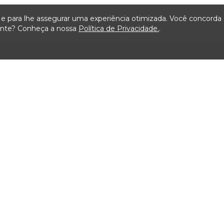
ça e para lhe assegurar uma experiência otimizada. Você concord
iente? Conheça a nossa
Política de Privacidade.
.
Mapa do Site
ão
Serviços
Transparência
Visit
ais de
Carta de Serviços ao
Licitações TCMSP
Agende
Usuário
Acesso à Informação
Consulta Processos
Solicitação de dados
Prazos Processuais
Contrato e Afins
Protocolo Eletrônico
Execução
Cartório
Orçamentária e
Financeira
Emissão de Certidões /
Atestados
Servidores