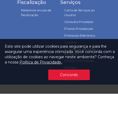
Fiscalização
Serviços
Relatórios anuais de
Carta de Serviços ao
fiscalização
Usuário
Consulta Processos
Prazos Processuais
Protocolo Eletrônico
Cartório
Este site pode utilizar cookies para segurança e para lhe
Emissão de Certidões /
assegurar uma experiência otimizada. Você concorda com a
Atestados
utilização de cookies ao navegar neste ambiente? Conheça
Ofícios e Intimações
a nossa
Política de Privacidade.
.
Multas e
Procedimentos
Concordo
Ouvidoria
Transparência
Visite o TCMSP
Licitações TCMSP
Agende sua Visita
Acesso à Informação
Solicitação de dados
Contrato e Afins